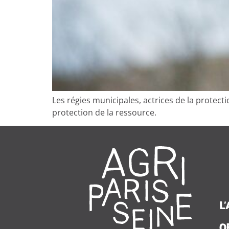
Les régies municipales, actrices de la protecti
protection de la ressource.
L
O