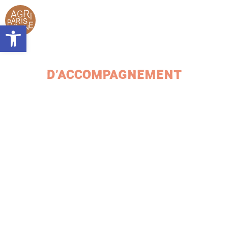
contenu
principal
L’associat
Ouvrir la barre d’outils
Accompagn
Plaidoy
LA CELLULE
D'ACCOMPAGNEMENT
Seine Nourri
Contac
Presse
Agend
Actualit