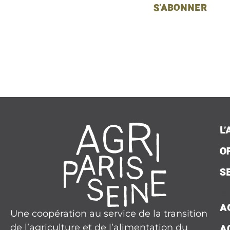
S'ABONNER
L
O
S
A
Une coopération au service de la transition
de l’agriculture et de l’alimentation du
A