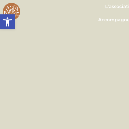
contenu
principal
L’associat
Ouvrir la barre d’outils
Accompagn
Plaidoy
Seine Nourri
Contac
Presse
Agend
Actualit