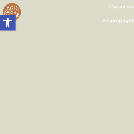
contenu
principal
L’associat
Ouvrir la barre d’outils
Accompagn
Plaidoy
Seine Nourri
Contac
Presse
Agend
Actualit