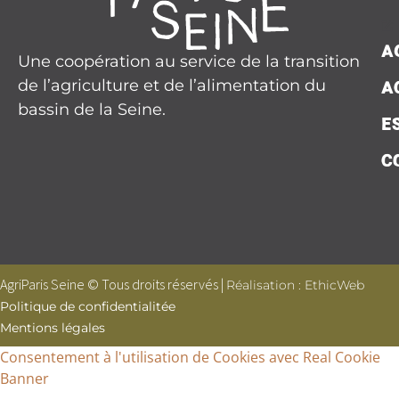
A
Une coopération au service de la transition
de l’agriculture et de l’alimentation du
A
bassin de la Seine.
E
C
AgriParis Seine © Tous droits réservés |
Réalisation : EthicWeb
Politique de confidentialitée
Mentions légales
Consentement à l'utilisation de Cookies avec Real Cookie
Banner