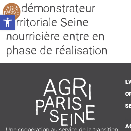
contenu
Le démonstrateur
principal
L’associat
Ouvrir la barre d’outils
Accompagn
territoriale Seine
Plaidoy
nourricière entre en
Seine Nourri
phase de réalisation
Contac
Presse
L
Agend
O
Actualit
S
A
Une coopération au service de la transition