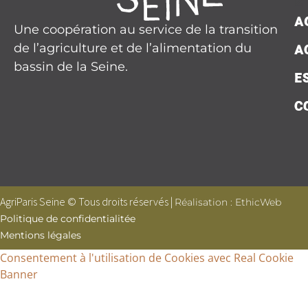
A
Une coopération au service de la transition
de l’agriculture et de l’alimentation du
A
bassin de la Seine.
E
C
AgriParis Seine © Tous droits réservés |
Réalisation : EthicWeb
Politique de confidentialitée
Mentions légales
Consentement à l'utilisation de Cookies avec Real Cookie
Banner