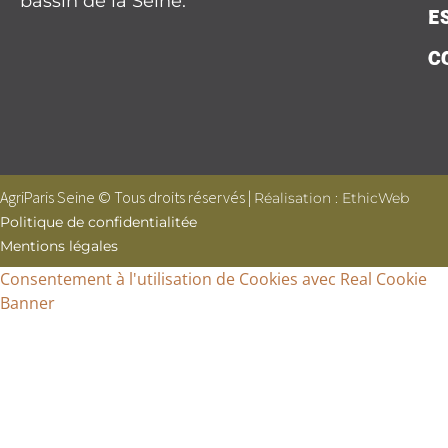
bassin de la Seine.
E
C
AgriParis Seine © Tous droits réservés |
Réalisation : EthicWeb
Politique de confidentialitée
Mentions légales
Consentement à l'utilisation de Cookies avec Real Cookie
Banner