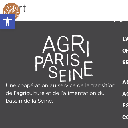
contenu
Vert
principal
L’associat
Ouvrir la barre d’outils
Accompagn
Plaidoy
L
Seine Nourri
O
Contac
S
Presse
A
Une coopération au service de la transition
Agend
de l’agriculture et de l’alimentation du
A
Actualit
bassin de la Seine.
E
C