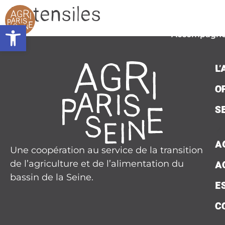
contenu
Ustensiles
principal
L’associat
Ouvrir la barre d’outils
Accompagn
Plaidoy
L
Seine Nourri
O
Contac
S
Presse
A
Une coopération au service de la transition
Agend
de l’agriculture et de l’alimentation du
A
Actualit
bassin de la Seine.
E
C