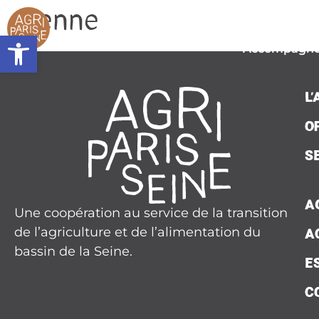
contenu
Sienne
principal
L’associat
Ouvrir la barre d’outils
Accompagn
Plaidoy
L
Seine Nourri
O
Contac
S
Presse
A
Une coopération au service de la transition
Agend
de l’agriculture et de l’alimentation du
A
Actualit
bassin de la Seine.
E
C