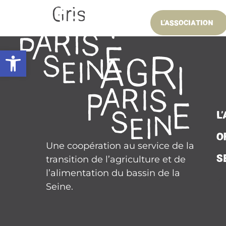
À LA UNE
contenu
Gris
principal
L’ASSOCIATION
Ouvrir la barre d’outils
L
O
Une coopération au service de la
S
transition de l’agriculture et de
l’alimentation du bassin de la
Seine.