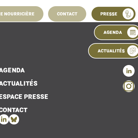
11 mars 2025
NE NOURRICIÈRE
CONTACT
PRESSE
Conseil d’adm
AGENDA
ACTUALITÉS
AGENDA
ACTUALITÉS
ESPACE PRESSE
CONTACT