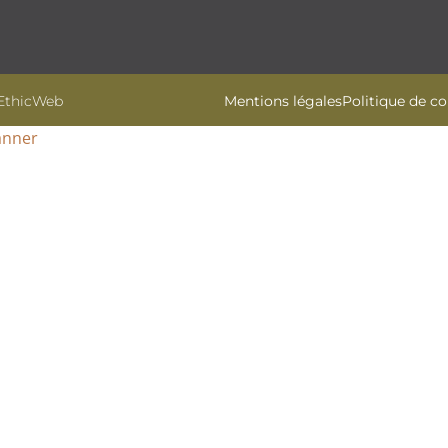
 EthicWeb
Mentions légales
Politique de co
anner