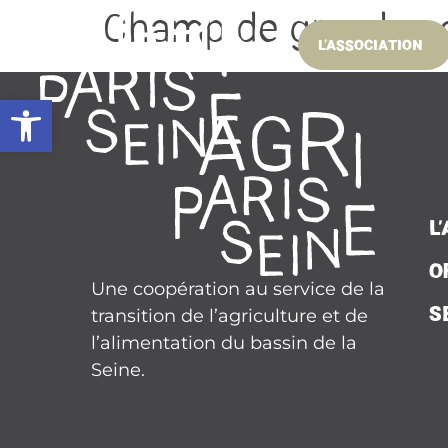
À LA UNE
contenu
Champ de grandes c
principal
L’ASSOCIATION
Ouvrir la barre d’outils
L
O
Une coopération au service de la
S
transition de l’agriculture et de
l’alimentation du bassin de la
Seine.