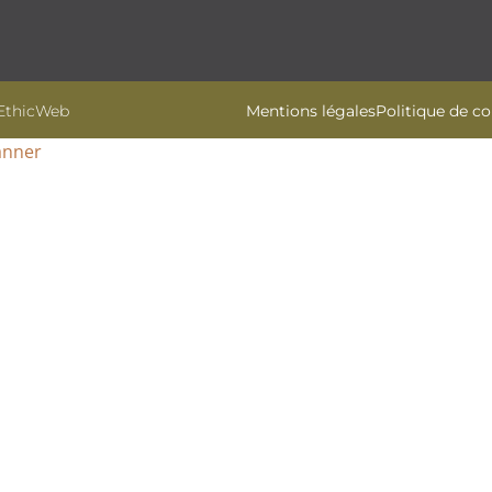
 EthicWeb
Mentions légales
Politique de co
anner