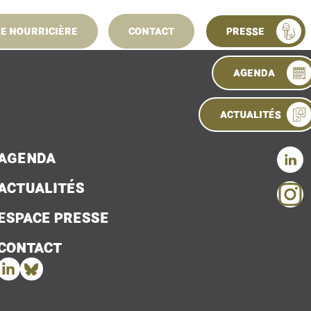
11 mars 2025
NE NOURRICIÈRE
CONTACT
PRESSE
Conseil d’adm
AGENDA
ACTUALITÉS
AGENDA
ACTUALITÉS
ESPACE PRESSE
CONTACT