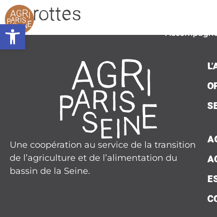
contenu
Carottes
principal
L’associat
Ouvrir la barre d’outils
Accompagn
Plaidoy
L
Seine Nourri
O
Contac
S
Presse
A
Une coopération au service de la transition
Agend
de l’agriculture et de l’alimentation du
A
Actualit
bassin de la Seine.
E
C