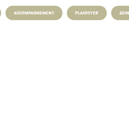
24 févr. 2025
au 25 févr. 2025
ACCOMPAGNEMENT
PLAIDOYER
SEI
AgriParis Seine au Salon International de l’Agriculture