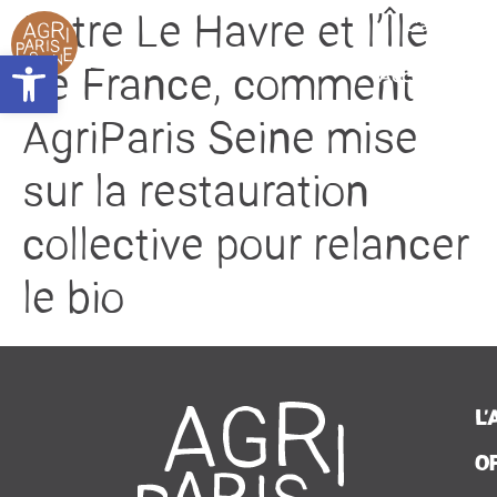
contenu
Entre Le Havre et l’Île
principal
L’associat
Ouvrir la barre d’outils
Accompagn
de France, comment
Plaidoy
AgriParis Seine mise
Seine Nourri
sur la restauration
Contac
collective pour relancer
Presse
le bio
Agend
Actualit
L
O