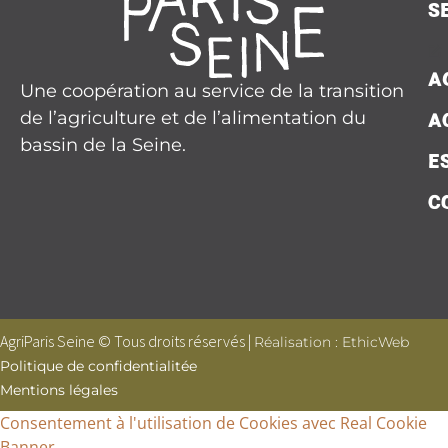
S
A
Une coopération au service de la transition
de l’agriculture et de l’alimentation du
A
bassin de la Seine.
E
C
AgriParis Seine © Tous droits réservés |
Réalisation : EthicWeb
Politique de confidentialitée
Mentions légales
Consentement à l'utilisation de Cookies avec Real Cookie
Banner